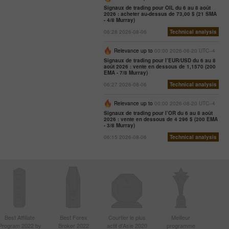
Signaux de trading pour OIL du 6 au 8 août
2026 : acheter au-dessus de 73,00 $ (21 SMA
- 4/8 Murray)
06:28 2026-08-06
Technical analysis
Relevance up to
00:00 2026-08-20 UTC--4
Signaux de trading pour l’EUR/USD du 6 au 8
août 2026 : vente en dessous de 1,1570 (200
EMA - 7/8 Murray)
06:27 2026-08-06
Technical analysis
Relevance up to
00:00 2026-08-20 UTC--4
Signaux de trading pour l’OR du 6 au 8 août
2026 : vente en dessous de 4 296 $ (200 EMA
- 3/8 Murray)
06:15 2026-08-06
Technical analysis
Best Affiliate
Best Forex
Courtier le plus
Meilleur
Program 2022 by
Broker 2022
actif d'Asie 2020
programme