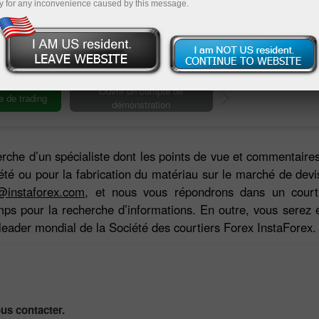
y for any inconvenience caused by this message.
Deposit
erche d’un spécialiste dont les points de vue et commentaires
iété ou pour la fabrication du matériau sur le marché de dev
s@instaforex.com
, et nous vous répondrons dans un court 
ps pour la recherche d’informations. En outre, vous serez
 leader mondial de la Société des courtiers Forex InstaForex.
ous contacter.