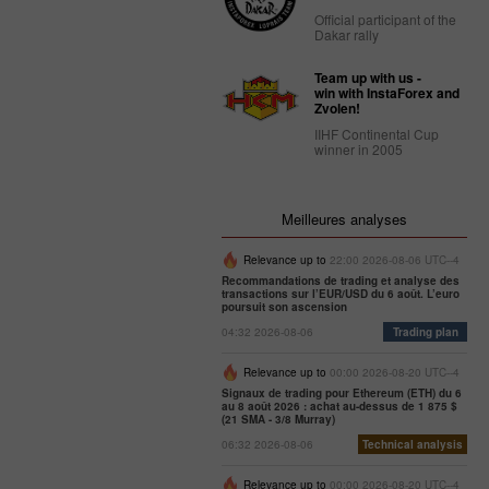
Official participant of the
Dakar rally
Team up with us -
win with InstaForex and
Zvolen!
IIHF Continental Cup
winner in 2005
Meilleures analyses
Relevance up to
22:00 2026-08-06 UTC--4
Recommandations de trading et analyse des
transactions sur l’EUR/USD du 6 août. L’euro
poursuit son ascension
04:32 2026-08-06
Trading plan
Relevance up to
00:00 2026-08-20 UTC--4
Signaux de trading pour Ethereum (ETH) du 6
au 8 août 2026 : achat au-dessus de 1 875 $
(21 SMA - 3/8 Murray)
06:32 2026-08-06
Technical analysis
Relevance up to
00:00 2026-08-20 UTC--4