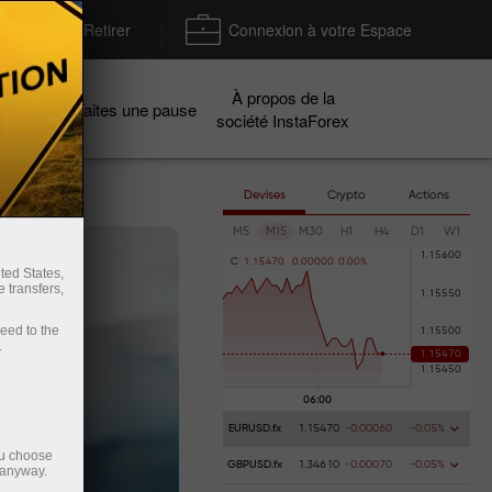
Déposer / Retirer
Connexion à votre Espace
À propos de la
gnes
Faites une pause
société InstaForex
Devises
Crypto
Actions
M5
M15
M30
H1
H4
D1
W1
C
1
.
1
5
4
7
0
0
.
0
0
0
0
0
0
.
0
0
%
ted States,
 transfers,
ceed to the
.
EURUSD.fx
1.15470
-0.00060
-0.05%
ou choose
GBPUSD.fx
1.34610
-0.00070
-0.05%
 anyway.