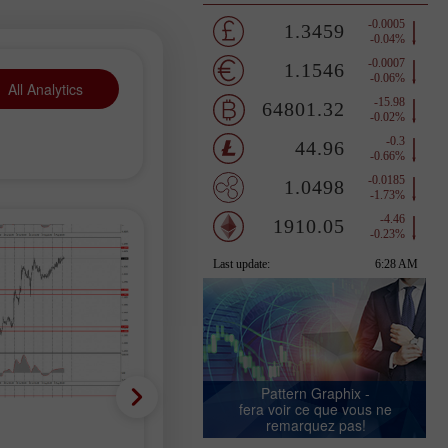
All Analytics
Pattern Graphix -
fera voir ce que vous ne
Plan de négociation
remarquez pas!