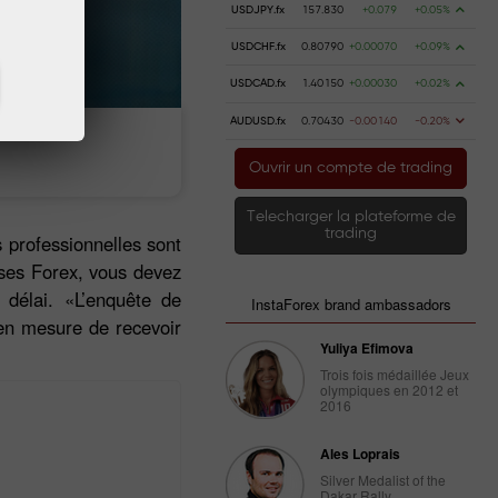
USDJPY.fx
157.830
+0.079
+0.05%
USDCHF.fx
0.80790
+0.00070
+0.09%
USDCAD.fx
1.40150
+0.00030
+0.02%
AUDUSD.fx
0.70430
-0.00140
-0.20%
 money
Money withdrawal
Ouvrir un compte de trading
Telecharger la plateforme de
trading
 professionnelles sont
ises Forex, vous devez
délai. «L’enquête de
InstaForex brand ambassadors
 en mesure de recevoir
Yuliya Efimova
Trois fois médaillée Jeux
olympiques en 2012 et
2016
Ales Loprais
Silver Medalist of the
Dakar Rally