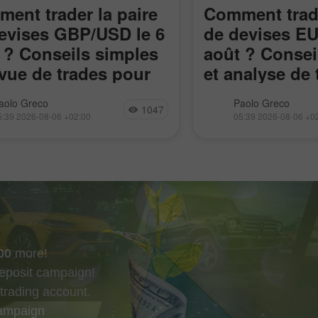
ent trader la paire
Comment trade
evises GBP/USD le 6
de devises EU
 ? Conseils simples
août ? Consei
evue de trades pour
et analyse de 
tants
pour les débu
re GBP/USD a également
La paire de devises
aolo Greco
Paolo Greco
1047
ivi mercredi un mouvement
poursuivi mercredi 
5:39 2026-08-06 +02:00
05:39 2026-08-06 +0
er modeste, porté par les
direction de 1,1584 a
s macroéconomiques venues
rebondi sur la zone 1
-Atlantique, la géopolitique et
terminé une phase de
cteurs techniques. Rappelons
plate d’un mois
nouvelle fois, le conflit
00
more!
eposit campaign!
trading account.
campaign