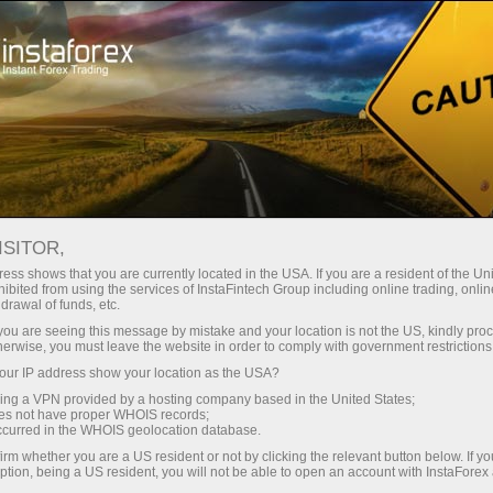
ture rapide de compte
Plateforme de trading
ur les traders
Pour les
Pour les
Campa
débutants
investisseurs
partenaires
ISITOR,
ess shows that you are currently located in the USA. If you are a resident of the Uni
ibited from using the services of InstaFintech Group including online trading, online
drawal of funds, etc.
ant le
k you are seeing this message by mistake and your location is not the US, kindly pro
faits,
herwise, you must leave the website in order to comply with government restrictions
 et des
ur IP address show your location as the USA?
es
sing a VPN provided by a hosting company based in the United States;
oes not have proper WHOIS records;
occurred in the WHOIS geolocation database.
ions
irm whether you are a US resident or not by clicking the relevant button below. If y
ption, being a US resident, you will not be able to open an account with InstaForex