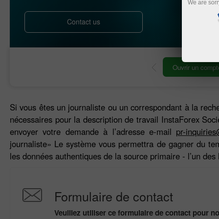
We are sorr
Contact us
Ouvrir un compte de
te de trading
démonstration
Si vous êtes un journaliste ou un correspondant à la rech
nécessaires pour la description de travail InstaForex Soc
envoyer votre demande à l’adresse e-mail
pr-inquirie
journaliste» Le système vous permettra de gagner du tem
les données authentiques de la source primaire - l’un des
Formulaire de contact
Veuillez utiliser ce formulaire de contact pour n