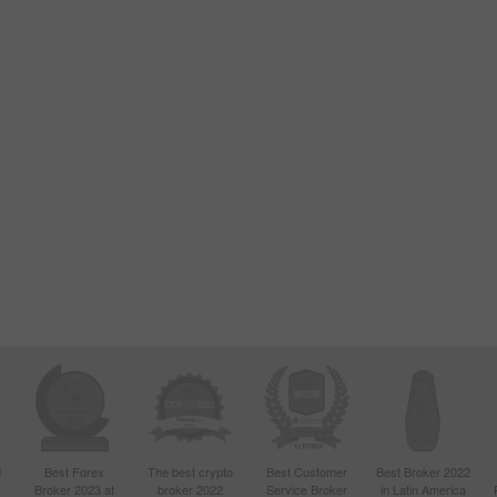
d
Best Forex
The best crypto
Best Customer
Best Broker 2022
Broker 2023 at
broker 2022
Service Broker
in Latin America