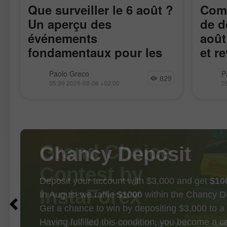
Que surveiller le 6 août ?
Comm
Un aperçu des
de d
événements
août
fondamentaux pour les
et r
e
débutants
débu
Relativement peu de publications
La pai
Paolo Greco
P
829
macroéconomiques sont prévues pour
poursu
05:39 2026-08-06 +02:00
0
jeudi, et aucune n’est importante.
haussi
Dans l’Union européenne, les ventes
donnée
au détail seront publiées aujourd’hui
d’outre
et, aux États-Unis, les nouvelles
les fa
inscriptions hebdomadaires
qu’une 
Chancy Deposit
Deposit your account with $3,000 and get
$10
In August we raffle
$1000
within the Chancy D
Get a chance to win by depositing $3,000 to a 
Having fulfilled this condition, you become a 