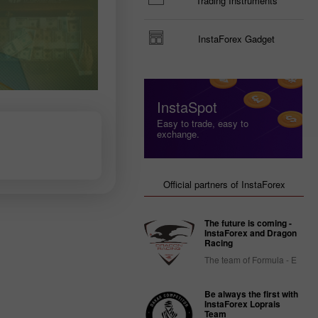
Trading Instruments
InstaForex Gadget
InstaSpot
Easy to trade, easy to
exchange.
Official partners of InstaForex
The future is coming -
InstaForex and Dragon
Racing
The team of Formula - E
Be always the first with
InstaForex Loprais
Team