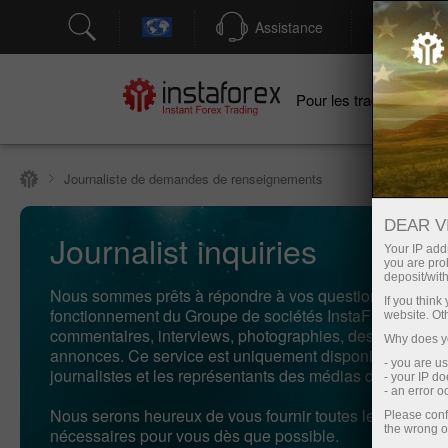
Assistance
Ouver
Po
Pour les traders
Journaliste de demandes de renseignements
DEAR V
Journalist inquiries
Your IP addr
you are proh
deposit/with
Nous sommes prêts à répondre à vos questions concern
If you thin
fonctionnement du Groupe de sociétés InstaFintech des: 
website. Ot
commentaires, interviews, photographies, des nouvelles
Why does yo
annonces. Ce service est uniquement disponible pour l
- you are u
journalistes et les représentants des médias de masse.
- your IP d
- an error 
Nous serons heureux de vous fournir toutes les informat
Please conf
the wrong o
nécessaires pour vous dès que possible.