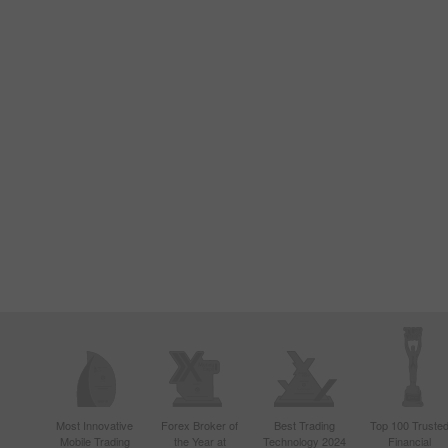
Most Innovative
Forex Broker of
Best Trading
Top 100 Truste
Mobile Trading
the Year at
Technology 2024
Financial