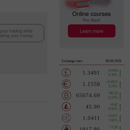
Online courses
Pro-Start!
Learn more
our trading skills
isking your money