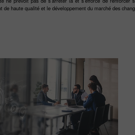
été ne prévoit pas de s’arrêter là et s’efforce de renforcer
Ouvrir
Ouvrir
ient de haute qualité et le développement du marché des chang