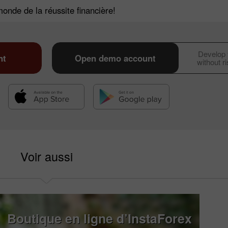
monde de la réussite financière!
Develop y
nt
Open demo account
without r
Voir aussi
Boutique en ligne d’InstaForex