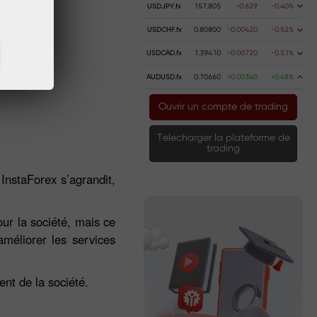
USDJPY.fx
157.805
-0.629
-0.40%
USDCHF.fx
0.80800
-0.00420
-0.52%
USDCAD.fx
1.39410
-0.00720
-0.51%
AUDUSD.fx
0.70660
+0.00340
+0.48%
Ouvrir un compte de trading
Telecharger la plateforme de
trading
InstaForex s’agrandit,
ur la société, mais ce
méliorer les services
nt de la société.