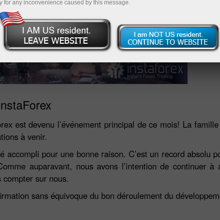
y for any inconvenience caused by this message.
InstaForex
rex est devenu l’événement principal de ce mois! La famille 
tions à venir.
été accompli pour une bonne raison. C’est un record absolu po
 Comme auparavant, nous avons l’intention de continuer à a
rs compter sur nous.
firmation sans équivoque du bon déroulement du développeme