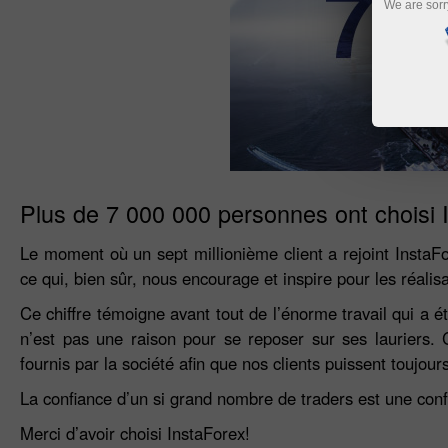
We are sorr
Plus de 7 000 000 personnes ont choisi 
Le moment où un sept millionième client a rejoint InstaFo
ce qui, bien sûr, nous encourage et inspire pour les réalisa
Ce chiffre témoigne avant tout de l’énorme travail qui a 
n’est pas une raison pour se reposer sur ses lauriers.
fournis par la société afin que nos clients puissent toujou
La confiance d’un si grand nombre de traders est une con
Merci d’avoir choisi InstaForex!