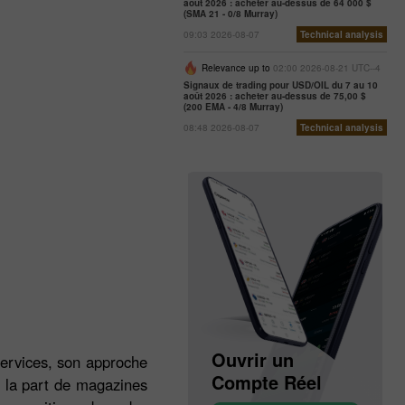
août 2026 : acheter au-dessus de 64 000 $
(SMA 21 - 0/8 Murray)
09:03 2026-08-07
Technical analysis
Relevance up to
02:00 2026-08-21 UTC--4
Signaux de trading pour USD/OIL du 7 au 10
août 2026 : acheter au-dessus de 75,00 $
(200 EMA - 4/8 Murray)
08:48 2026-08-07
Technical analysis
Ouvrir un
Ouvrir un
services, son approche
Compte Démo
Compte Réel
 la part de magazines