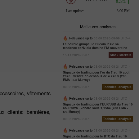
Meilleures analyses
Relevance up to
06:00 2026-08-09 UTC--4
Le pétrole grimpe, le Bitcoin teste sa
tendance et Nvidia domine l’IA souveraine
15:41 2026-08-07
Stock Markets
Relevance up to
03:00 2026-08-21 UTC--4
Signaux de trading pour l’or du 7 au 10 août
2026 : vendre en dessous de 4 296 $ (200
EMA - 3/8 Murray)
09:08 2026-08-07
Technical analysis
accessoires, vêtements
Relevance up to
03:00 2026-08-21 UTC--4
Signaux de trading pour l’EUR/USD du 7 au 10
août 2026 : vendre sous 1,1564 (200 EMA -
 clients: bannières,
5/8 Murray)
09:05 2026-08-07
Technical analysis
Relevance up to
03:00 2026-08-21 UTC--4
Signaux de trading pour le BTC du 7 au 10