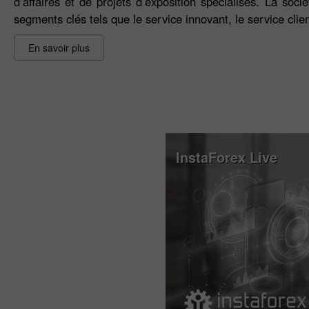
d’affaires et de projets d’exposition spécialisés. La soci
segments clés tels que le service innovant, le service cl
En savoir plus
InstaForex Live