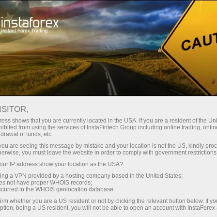
ture rapide de compte
Plateforme de trading
ur les traders
Pour les
Pour les
Campa
débutants
investisseurs
partenaires
nheur!
ONT
vrir un compte de
ISITOR,
démonstration
ess shows that you are currently located in the USA. If you are a resident of the Uni
ibited from using the services of InstaFintech Group including online trading, online
drawal of funds, etc.
k you are seeing this message by mistake and your location is not the US, kindly pro
herwise, you must leave the website in order to comply with government restrictions
ur IP address show your location as the USA?
sing a VPN provided by a hosting company based in the United States;
oes not have proper WHOIS records;
occurred in the WHOIS geolocation database.
irm whether you are a US resident or not by clicking the relevant button below. If y
ption, being a US resident, you will not be able to open an account with InstaForex