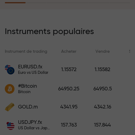
rêves simplement en effectuant un
dépôt
Le programme d’assurance des
risques rembourse vos pertes et
Instruments populaires
garantit un triplement des profits
en 6 mois. Tradez en toute
tranquillité — votre capital est
Instrument de trading
Acheter
Vendre
Sp
protégé !
EURUSD.fx
1.15572
1.15582
Euro vs US Dollar
Déposez des fonds et recevez un
bonus 1 000 fois supérieur à votre
#Bitcoin
64950.25
64950.5
dépôt. X1000 n’est pas une erreur.
Bitcoin
Plus le dépôt est important, plus le
multiplicateur est élevé.
GOLD.m
4341.95
4342.16
USDJPY.fx
157.763
157.844
US Dollar vs Japanese Yen