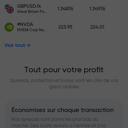
GBPUSD.fx
1.34876
1.34976
Great Britain Pound vs US Dollar
#NVDA
223.95
224.01
NVIDIA Corp Nasdaq Stock Exchange (Nasdaq) USD
Voir tout
Tout pour votre profit
Spreads, protection et bonus sont les clés de vos
gains stables
Économisez sur chaque transaction
Nos spreads sont parmi les plus bas du
marché. Des coûts réduits à l’entrée et à la