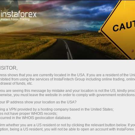
Spreads
minimes — profit maximal
ISITOR,
ess shows that you are currently located in the USA. If you are a resident of the Uni
Bonus de 30 %
ibited from using the services of InstaFintech Group including online trading, online
Avec InstaForex, vous accédez à
drawal of funds, etc.
des conditions vraiment
sur chaque dépôt
k you are seeing this message by mistake and your location is not the US, kindly pro
compétitives : effet de levier
herwise, you must leave the website in order to comply with government restrictions
jusqu’à 1:5000, parmi les meilleurs
ur IP address show your location as the USA?
Vitesse
spreads et commissions du
sing a VPN provided by a hosting company based in the United States;
marché, ainsi que des conditions
oes not have proper WHOIS records;
dans le trading et sur l’autoroute
occurred in the WHOIS geolocation database.
avantageuses pour le trading
irm whether you are a US resident or not by clicking the relevant button below. If y
d’actions et d’indices.
ption, being a US resident, you will not be able to open an account with InstaForex
Votre jackpot personnel de cadeaux
Nous avons développé un