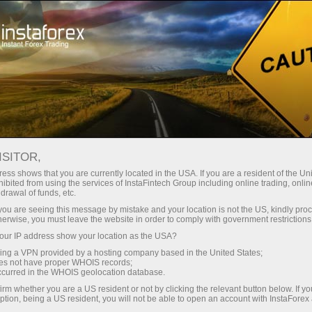
À propos de la société InstaForex
ISITOR,
À propos d'InstaForex
ess shows that you are currently located in the USA. If you are a resident of the Uni
ibited from using the services of InstaFintech Group including online trading, online
drawal of funds, etc.
La marque InstaForex a été créée en 2007. À
k you are seeing this message by mistake and your location is not the US, kindly pro
l'heure actuelle, plus de 7 millions de clients
herwise, you must leave the website in order to comply with government restrictions
bénéficient des services de la société partout
ur IP address show your location as the USA?
dans le monde.
sing a VPN provided by a hosting company based in the United States;
oes not have proper WHOIS records;
occurred in the WHOIS geolocation database.
irm whether you are a US resident or not by clicking the relevant button below. If y
ption, being a US resident, you will not be able to open an account with InstaForex