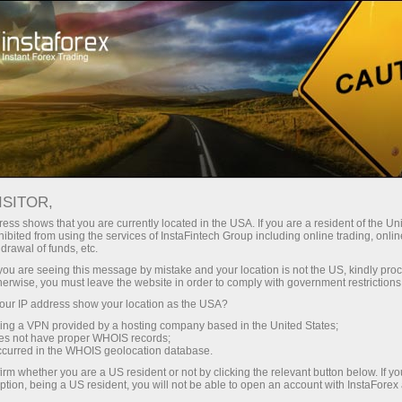
For Beginners
Forex Glossary
ISITOR,
Forex Glossary
ess shows that you are currently located in the USA. If you are a resident of the Uni
ibited from using the services of InstaFintech Group including online trading, online
drawal of funds, etc.
Within the Trader’s Glossary section, you can
k you are seeing this message by mistake and your location is not the US, kindly pro
find concepts and terms related to Forex that
herwise, you must leave the website in order to comply with government restrictions
are used in the currency market. The Forex
ur IP address show your location as the USA?
dictionary is organized in alphabetical order,
sing a VPN provided by a hosting company based in the United States;
making it easier to search for the required word
oes not have proper WHOIS records;
occurred in the WHOIS geolocation database.
with a detailed definition presented in an
accessible and understandable form. We
irm whether you are a US resident or not by clicking the relevant button below. If y
ption, being a US resident, you will not be able to open an account with InstaForex
continuously add new Forex terms to the