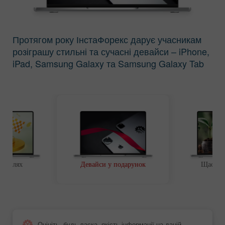
Протягом року ІнстаФорекс дарує учасникам
розіграшу стильні та сучасні девайси – iPhone,
iPad, Samsung Galaxy та Samsung Galaxy Tab
ий шлях
Девайси у подарунок
Щаслив
Оцініть, будь ласка, якість інформації на даній