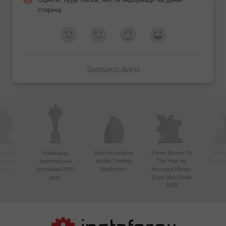
сторінці
Залишити відгук
вніший
Найкраща
Most Innovative
Forex Broker Of
Best
в Азії
партнерська
Mobile Trading
The Year на
Techno
року
програма 2020
Application
виставці Money
року
Expo Abu Dhabi
2025