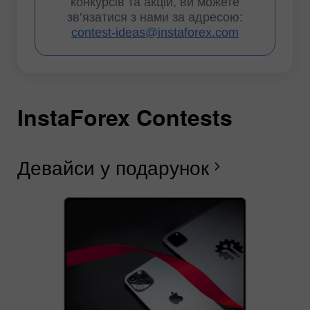
конкурсів та акцій, ви можете
зв’язатися з нами за адресою:
contest-ideas@instaforex.com
InstaForex Contests
I
I
I
I
I
I
I
Девайси у подарунок
Щ
F
Г
Р
Л
С
В
chevron_right