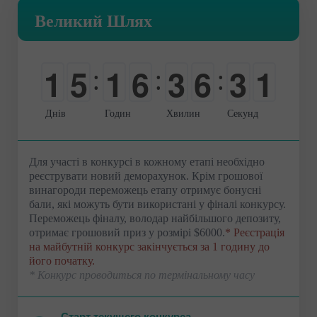
Великий Шлях
1
5
1
6
3
6
3
0
:
:
:
0
0
0
0
0
0
0
1
Днів
Годин
Хвилин
Секунд
Для участі в конкурсі в кожному етапі необхідно
реєструвати новий деморахунок. Крім грошової
винагороди переможець етапу отримує бонусні
бали, які можуть бути використані у фіналі конкурсу.
Переможець фіналу, володар найбільшого депозиту,
отримає грошовий приз у розмірі $6000.
* Реєстрація
на майбутній конкурс закінчується за 1 годину до
його початку.
* Конкурс проводиться по термінальному часу
Старт текущего конкурса