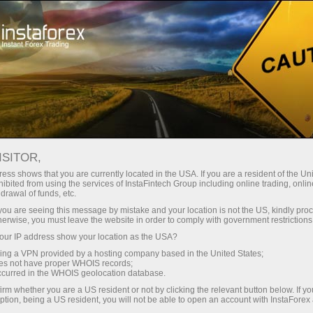
Промоакції
Конкурси
Великий Шлях
ISITOR,
Великий Шлях
ess shows that you are currently located in the USA. If you are a resident of the Uni
ibited from using the services of InstaFintech Group including online trading, online
drawal of funds, etc.
Великий Шлях ІнстаФорекс - це один з
k you are seeing this message by mistake and your location is not the US, kindly pro
найпопулярніших конкурсів серед демо-
herwise, you must leave the website in order to comply with government restrictions
рахунків! Він складається з чотирьох етапів і
ur IP address show your location as the USA?
фіналу із загальним призовим фондом $55
sing a VPN provided by a hosting company based in the United States;
000.
oes not have proper WHOIS records;
occurred in the WHOIS geolocation database.
irm whether you are a US resident or not by clicking the relevant button below. If y
Зарегистрироваться
ption, being a US resident, you will not be able to open an account with InstaForex