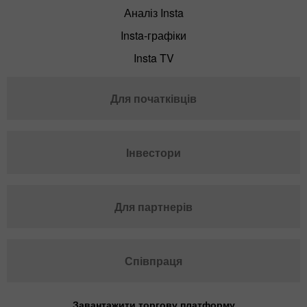
Аналіз Insta
Insta-графіки
Insta TV
Для початківців
Інвестори
Для партнерів
Співпраця
Завантажити торгову платформу