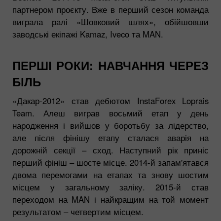
партнером проєкту. Вже в перший сезон команда
виграла ралі «Шовковий шлях», обійшовши
заводські екіпажі Kamaz, Iveco та MAN.
ПЕРШІ РОКИ: НАВЧАННЯ ЧЕРЕЗ
БІЛЬ
«Дакар-2012» став дебютом InstaForex Loprais
Team. Алеш виграв восьмий етап у день
народження і вийшов у боротьбу за лідерство,
але після фінішу етапу сталася аварія на
дорожній секції – сход. Наступний рік приніс
перший фініш – шосте місце. 2014-й запам'ятався
двома перемогами на етапах та знову шостим
місцем у загальному заліку. 2015-й став
переходом на MAN і найкращим на той момент
результатом – четвертим місцем.