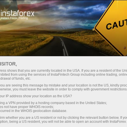
Про компанію
ІнстаСпорт
InstaForex Loprais Team
ISITOR,
ess shows that you are currently located in the USA. If you are a resident of the Uni
InstaForex Loprais
ibited from using the services of InstaFintech Group including online trading, online
drawal of funds, etc.
Team — срібний
k you are seeing this message by mistake and your location is not the US, kindly pro
herwise, you must leave the website in order to comply with government restrictions
призер Ралі Дакар!
ur IP address show your location as the USA?
sing a VPN provided by a hosting company based in the United States;
oes not have proper WHOIS records;
occurred in the WHOIS geolocation database.
Сила, стратегія, результат!
irm whether you are a US resident or not by clicking the relevant button below. If y
ption, being a US resident, you will not be able to open an account with InstaForex