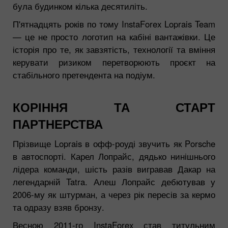
була будинком кілька десятиліть.
П'ятнадцять років по тому InstaForex Loprais Team
— це не просто логотип на кабіні вантажівки. Це
історія про те, як завзятість, технології та вміння
керувати ризиком перетворюють проєкт на
стабільного претендента на подіум.
КОРІННЯ ТА СТАРТ
ПАРТНЕРСТВА
Прізвище Loprais в офф-роуді звучить як Porsche
в автоспорті. Карел Лопрайс, дядько нинішнього
лідера команди, шість разів вигравав Дакар на
легендарній Tatra. Алеш Лопрайс дебютував у
2006-му як штурман, а через рік пересів за кермо
та одразу взяв бронзу.
Весною 2011-го InstaForex став титульним