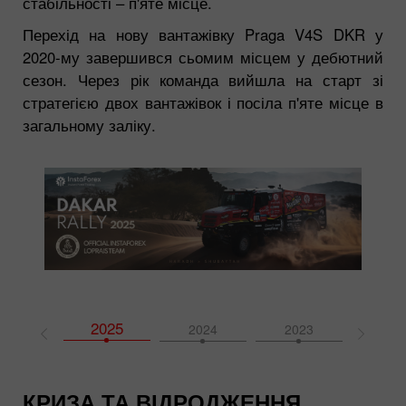
стабільності – п'яте місце.
Перехід на нову вантажівку Praga V4S DKR у
2020-му завершився сьомим місцем у дебютний
сезон. Через рік команда вийшла на старт зі
стратегією двох вантажівок і посіла п'яте місце в
загальному заліку.
2025
2026
2024
2023
202
КРИЗА ТА ВІДРОДЖЕННЯ