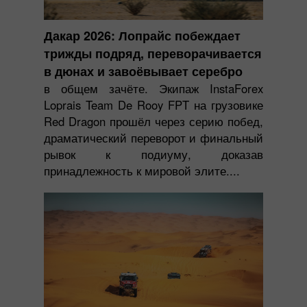
Дакар 2026: Лопрайс побеждает
трижды подряд, переворачивается
в дюнах и завоёвывает серебро
в общем зачёте. Экипаж InstaForex
Loprais Team De Rooy FPT на грузовике
Red Dragon прошёл через серию побед,
драматический переворот и финальный
рывок к подиуму, доказав
принадлежность к мировой элите....