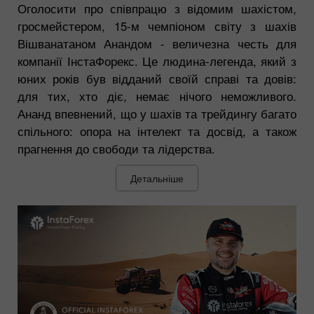
Оголосити про співпрацю з відомим шахістом,
гросмейстером, 15-м чемпіоном світу з шахів
Вішванатаном Анандом - величезна честь для
компанії ІнстаФорекс. Це людина-легенда, який з
юних років був відданий своїй справі та довів:
для тих, хто діє, немає нічого неможливого.
Ананд впевнений, що у шахів та трейдингу багато
спільного: опора на інтелект та досвід, а також
прагнення до свободи та лідерства.
Детальніше