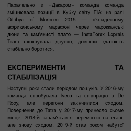
Паралельно з «Дакаром» команда команда
зміцнювала позиції в Кубку світу FIA: на ралі
OiLibya of Morocco 2015 — п'ятиденному
африканському марафоні через марокканські
дюни та кам'янисті плато — InstaForex Loprais
Team фінішувала другою, довівши здатність
стабільно боротися.
ЕКСПЕРИМЕНТИ ТА
СТАБІЛІЗАЦІЯ
Наступні роки стали періодом пошуків. У 2016-му
команда спробувала Iveco та співпрацю з De
Rooy, але перегони закінчилися сходом.
Повернення до Tatra у 2017-му принесло сьоме
місце. 2018-й запам'ятався перемогою на етапі,
але знову сходом. 2019-й став роком набутої