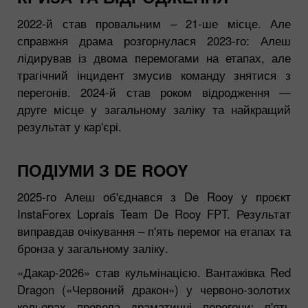
2022-й став провальним – 21-ше місце. Але
справжня драма розгорнулася 2023-го: Алеш
лідирував із двома перемогами на етапах, але
трагічний інцидент змусив команду знятися з
перегонів. 2024-й став роком відродження —
друге місце у загальному заліку та найкращий
результат у кар'єрі.
ПОДІУМИ З DE ROOY
2025-го Алеш об'єднався з De Rooy у проєкт
InstaForex Loprais Team De Rooy FPT. Результат
виправдав очікування – п'ять перемог на етапах та
бронза у загальному заліку.
«Дакар-2026» став кульмінацією. Вантажівка Red
Dragon («Червоний дракон») у червоно-золотих
кольорах провела драматичні перегони: п'ять