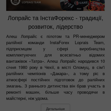
Лопрайс та ІнстаФорекс - традиції,
розвиток, лідерство
Алеш Лопрайс є пілотом та PR-менеджером
ралійної команди InstaForex Loprais Team,
підприємцем у сфері виробництва
комплектуючих для всесвітньо відомих
вантажівок «Татра». Алеш Лопрайс народився 10
січня 1980 року в Чехії, в місті Оломуц, в сім'ї
ралійних чемпіонів «Дакара», а тому ріс в
атмосфері постійних підготовок до ралійних
змагань. З раннього дитинства він брав участь в
ремонті машин, більше часу проводячи в
майстерні, ніж удома.
Детальніше