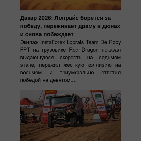
Дакар 2026: Лопрайс борется за
победу, переживает драму в дюнах
и снова побеждает
Экипаж InstaForex Loprais Team De Rooy
FPT на грузовике Red Dragon показал
выдающуюся скорость на седьмом
этапе, пережил жёсткую коллизию на
восьмом и триумфально ответил
победой на девятом....