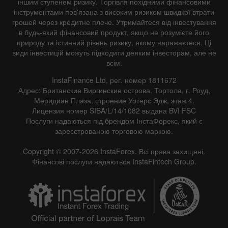
іншим ступенем ризику. Торгівля похідними фінансовими
інструментами пов'язана з високим ризиком швидкої втрати
грошей через кредитне плече. Утримайтеся від інвестування
в будь-який фінансовий продукт, якщо не розумієте його
природу та істинний рівень ризику, якому наражаєтеся. Ці
види інвестицій можуть підходити деяким інвесторам, але не
всім.
InstaFinance Ltd, рег. номер 1811672
Адрес: Британские Виргинские острова, Тортола, г. Роуд,
Меридиан Плаза, строение Уотерс Эдж, этаж 4.
Лицензия номер SIBA/L/14/1082 выдана BVI FSC
Послуги надаються під брендом ІнстаФорекс, який є
зареєстрованою торговою маркою.
Copyright © 2007-2026 InstaForex. Всі права захищені.
Фінансові послуги надаються InstaFintech Group.