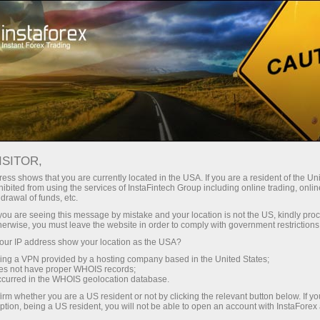
Трейдерам
Форекс-аналітика
ISITOR,
ess shows that you are currently located in the USA. If you are a resident of the Uni
ibited from using the services of InstaFintech Group including online trading, online
Форекс-аналітика
drawal of funds, etc.
k you are seeing this message by mistake and your location is not the US, kindly pro
herwise, you must leave the website in order to comply with government restrictions
Представляем вашему вниманию
ur IP address show your location as the USA?
ежедневно обновляемый раздел Форекс-
sing a VPN provided by a hosting company based in the United States;
аналитика, где вы найдете обзоры от
oes not have proper WHOIS records;
ведущих специалистов валютных рынков,
occurred in the WHOIS geolocation database.
актуальный мониторинг финансовой
irm whether you are a US resident or not by clicking the relevant button below. If y
информации
ption, being a US resident, you will not be able to open an account with InstaForex