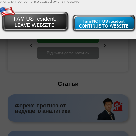
y for any inconvenience caused by this message.
Відкрити торговий рахунок
Відкрити демо-рахунок
Статьи
Форекс прогноз от
ведущего аналитика