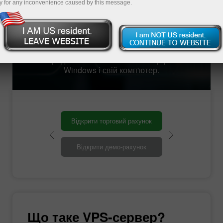
забезпечений постійним резервним
y for any inconvenience caused by this message.
живленням, що забезпечує цілодобову
безперебійну роботу і надійність. Він
доступний на будь-яких пристроях, має
безлімітний швидкісний інтернет. Більш того,
робота проходить звичним чином, тому, що
перед вами вже знайомий інтерфейс
Windows і свій комп'ютер.
Відкрити торговий рахунок
Відкрити демо-рахунок
Що таке VPS-сервер?