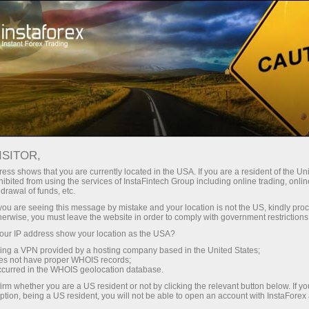
Трейдерам
Торгові умови
VPS-сервер
ISITOR,
Хостинг Forex VPS -
ess shows that you are currently located in the USA. If you are a resident of the Uni
ibited from using the services of InstaFintech Group including online trading, online
Швидкий та
drawal of funds, etc.
k you are seeing this message by mistake and your location is not the US, kindly pro
стабільний торговий
herwise, you must leave the website in order to comply with government restrictions
ur IP address show your location as the USA?
сервер
sing a VPN provided by a hosting company based in the United States;
oes not have proper WHOIS records;
occurred in the WHOIS geolocation database.
VPS - інструмент для правильної організації
irm whether you are a US resident or not by clicking the relevant button below. If y
вашої торгівлі на валютному ринку. Сервер
ption, being a US resident, you will not be able to open an account with InstaForex