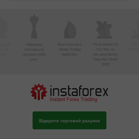
вніший
Найкраща
Most Innovative
Forex Broker Of
Best
в Азії
партнерська
Mobile Trading
The Year на
Techno
року
програма 2020
Application
виставці Money
року
Expo Abu Dhabi
2025
Відкрити торговий рахунок