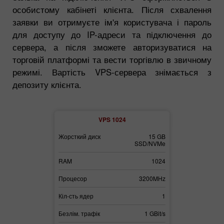
особистому кабінеті клієнта. Після схвалення
заявки ви отримуєте ім'я користувача і пароль
для доступу до IP-адреси та підключення до
сервера, а після зможете авторизуватися на
торговій платформі та вести торгівлю в звичному
режимі. Вартість VPS-сервера знімається з
депозиту клієнта.
2
VPS 1024
30 GB
Жорсткий диск
15 GB
Жорсткий дис
SSD/NVMe
SSD/NVMe
3072
RAM
1024
RAM
3700MHz
Процесор
3200MHz
Процесор
2
Кіл-сть ядер
1
Кіл-сть ядер
1 GBit/s
Безлім. трафік
1 GBit/s
Безлім. трафі