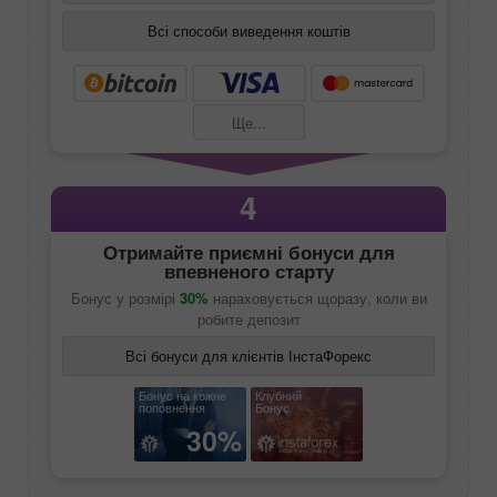
Всі способи виведення коштів
Ще...
4
Отримайте приємні бонуси для
впевненого старту
Бонус у розмірі
30%
нараховується щоразу, коли ви
робите депозит
Всі бонуси для клієнтів ІнстаФорекс
Бонус на кожне
Клубний
поповнення
Бонус
30%