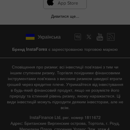
Дивитися ще...
Українська
Бренд InstaForex
є зареєстрованою торговою маркою
Сповіщення про ризики: всі інвестиції пов'язані з тим чи
іншим ступенем ризику. Торгівля похідними фінансовими
інструментами пов'язана з високим ризиком швидкої втрати
грошей через кредитне плече. Утримайтеся від інвестування
в будь-який фінансовий продукт, якщо не розумієте його
природу та істинний рівень ризику, якому наражаєтеся. Ці
види інвестицій можуть підходити деяким інвесторам, але не
всім.
InstaFinance Ltd, рег. номер 1811672
Адрес: Британские Виргинские острова, Тортола, г. Роуд,
Меридиан Плаза, строение Уотерс Эдж, этаж 4.