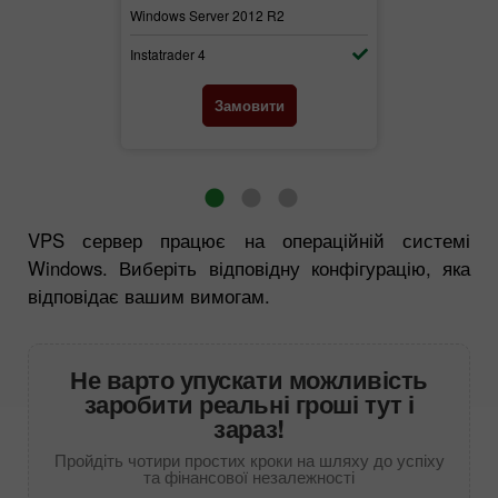
2
Windows Server 2012 R2
Windows Serv
Instatrader 4
Instatrader 4
и
Замовити
VPS сервер працює на операційній системі
Windows. Виберіть відповідну конфігурацію, яка
відповідає вашим вимогам.
Не варто упускати можливість
заробити реальні гроші тут і
зараз!
Пройдіть чотири простих кроки на шляху до успіху
та фінансової незалежності