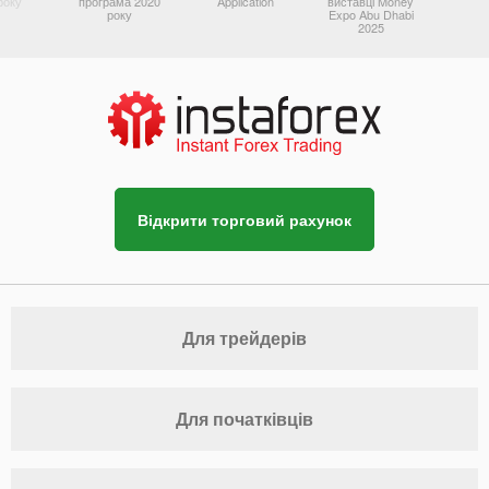
року
програма 2020
Application
виставці Money
року
Expo Abu Dhabi
2025
Відкрити торговий рахунок
Для трейдерів
Для початківців