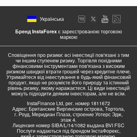
Українська
Бренд InstaForex
є зареєстрованою торговою
маркою
Сповіщення про ризики: всі інвестиції пов'язані з тим
чи іншим ступенем ризику. Торгівля похідними
фінансовими інструментами пов'язана з високим
ризиком швидкої втрати грошей через кредитне плече.
Утримайтеся від інвестування в будь-який фінансовий
продукт, якщо не розумієте його природу та істинний
рівень ризику, якому наражаєтеся. Ці види інвестицій
можуть підходити деяким інвесторам, але не всім.
InstaFinance Ltd, рег. номер 1811672
Адрес: Британские Виргинские острова, Тортола,
г. Роуд, Меридиан Плаза, строение Уотерс Эдж,
этаж 4.
Лицензия номер SIBA/L/14/1082 выдана BVI FSC
Послуги надаються під брендом ІнстаФорекс,
який є зареєстрованою торговою маркою.