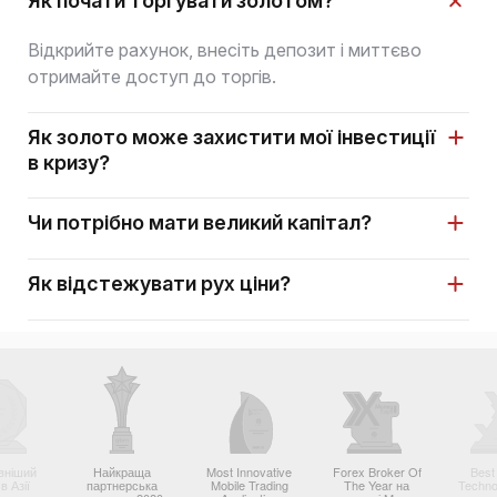
Як почати торгувати золотом?
Відкрийте рахунок, внесіть депозит і миттєво
отримайте доступ до торгів.
Як золото може захистити мої інвестиції
в кризу?
Чи потрібно мати великий капітал?
Як відстежувати рух ціни?
вніший
Найкраща
Most Innovative
Forex Broker Of
Best
в Азії
партнерська
Mobile Trading
The Year на
Techno