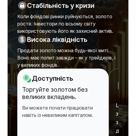
Стабільність у кризи
Коли фондові ринки руйнуються, золото
росте. Інвестори по всьому світу
використовують його як захисний актив.
Висока ліквідність
Продати золото можна будь-якої миті.
Воно має попит завжди – як у трейдерів, і
у великих фондів.
Доступність
З
Торгуйте золотом без
в
великих вкладень.
Ціни зр
Ви можете почати працювати
знеціню
навіть із невеликим капіталом.
зберіга
десятил