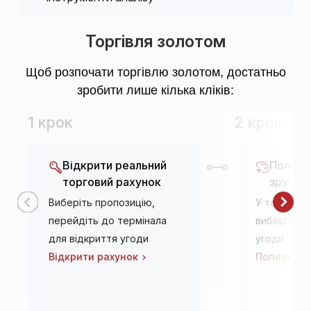
Торгівля золотом
Щоб розпочати торгівлю золотом, достатньо
зробити лише кілька кліків:
1 крок
2 крок
Відкрити реальний
Поповн
торговий рахунок
зручни
Виберіть пропозицію,
У торговом
перейдіть до термінала
виберіть п
для відкриття угоди
угоди, озн
Відкрити рахунок
Поповнити