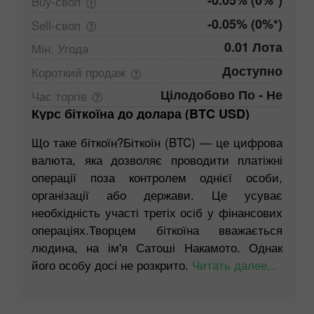
-0.05% (0%*)
Buy-своп
-0.05% (0%*)
Sell-своп
0.01 Лота
Мін.
Угода
Доступно
Короткий
продаж
Цілодобово По - Не
Час
торгів
Курс біткоїна до долара (BTC USD)
Що таке біткоїн?Біткоїн (BTC) — це цифрова
валюта, яка дозволяє проводити платіжні
операції поза контролем однієї особи,
організації або держави. Це усуває
необхідність участі третіх осіб у фінансових
операціях.Творцем біткоїна вважається
людина, на ім'я Сатоші Накамото. Однак
його особу досі не розкрито.
Читать далее...