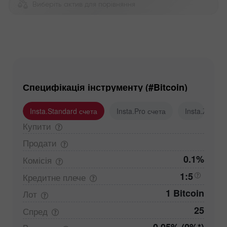
Виберіть актив для порівняння
Специфікація інструменту (#Bitcoin)
Insta.Standard счета
Insta.Pro счета
Insta.Zero с
Купити
Продати
0.1%
Комісія
1:5
Кредитне
плече
1 Bitcoin
Лот
25
Спред