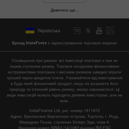
Дивитися ще...
Українська
Бренд InstaForex
є зареєстрованою торговою маркою
Сповіщення про ризики: всі інвестиції пов'язані з тим чи
іншим ступенем ризику. Торгівля похідними фінансовими
інструментами пов'язана з високим ризиком швидкої втрати
грошей через кредитне плече. Утримайтеся від інвестування
в будь-який фінансовий продукт, якщо не розумієте його
природу та істинний рівень ризику, якому наражаєтеся. Ці
види інвестицій можуть підходити деяким інвесторам, але не
всім.
InstaFinance Ltd, рег. номер 1811672
Адрес: Британские Виргинские острова, Тортола, г. Роуд,
Меридиан Плаза, строение Уотерс Эдж, этаж 4.
Лицензия номер SIBA/L/14/1082 выдана BVI FSC