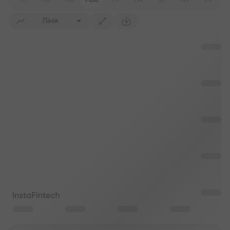
M1
M5
M15
M30
H1
H4
1D
1W
1M
Лінія