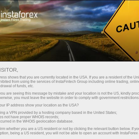
Трейдерів
Торгові умови
Торгові інструменти
#BITCOIN
ISITOR,
ess shows that you are currently located in the USA. If you are a resident of the Uni
ibited from using the services of InstaFintech Group including online trading, online
Bitcoin
drawal of funds, etc.
k you are seeing this message by mistake and your location is not the US, kindly pro
herwise, you must leave the website in order to comply with government restrictions
64319.8
(
%)
07 Aug 2026 06:01
ur IP address show your location as the USA?
sing a VPN provided by a hosting company based in the United States;
oes not have proper WHOIS records;
Купити
Продати
occurred in the WHOIS geolocation database.
64319.8
64319.55
irm whether you are a US resident or not by clicking the relevant button below. If y
ption, being a US resident, you will not be able to open an account with InstaForex