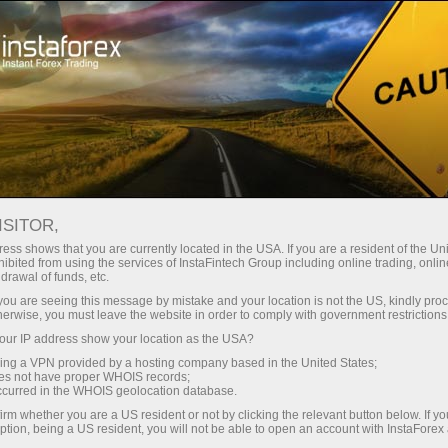
अभियान
स्पर्धाएँ
InstaForex बैलून
ISITOR,
इंस्टाफॉरेक्ष् : सूर्य के लिए पहुँच
ess shows that you are currently located in the USA. If you are a resident of the Uni
ibited from using the services of InstaFintech Group including online trading, online
drawal of funds, etc.
k you are seeing this message by mistake and your location is not the US, kindly pro
2012 के गर्मियों में अंतरराष्ट्रीय व्यापार सम्मेलन में, इंस्टाफॉरेक्ष्
herwise, you must leave the website in order to comply with government restrictions
कंपनी इस पर आधिकारिक लोगो के साथ अपने ब्रांडेड अेरोस्टत
ur IP address show your location as the USA?
का प्रदर्शन किया।
sing a VPN provided by a hosting company based in the United States;
oes not have proper WHOIS records;
इंस्टाफॉरेक्ष् के साथ व्यापार से दिनचर्या ,परेशानियों और वित्तीय
occurred in the WHOIS geolocation database.
समस्याओं से उपर जाने का अवसर है और अपने पसंदीदा गतिविधि
irm whether you are a US resident or not by clicking the relevant button below. If y
में उतर रही है।
ption, being a US resident, you will not be able to open an account with InstaForex