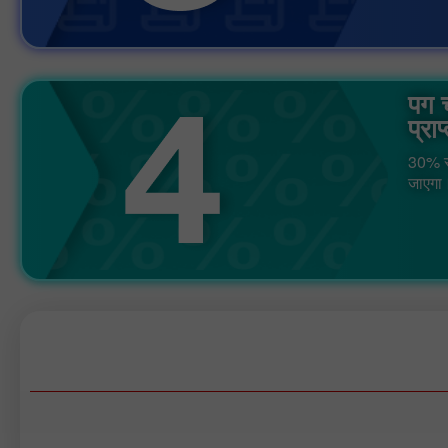
पग च
प्राप
30% स्
जाएगा