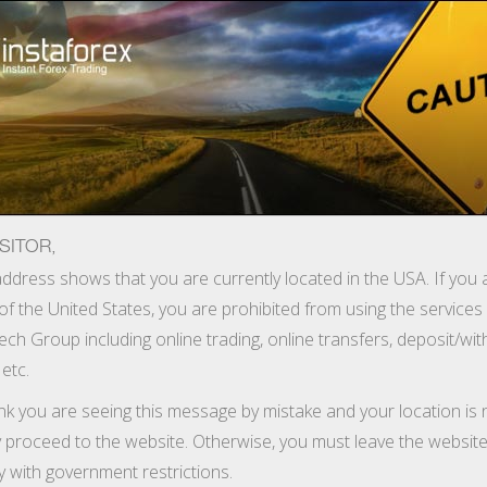
ा
तुरंत खाता खोलना
ट्रेडिंग प्लेटफॉर्म
जम
ुरुआती के लिए
निवेशकों के लिए
भागीदारों के लिए
अभिय
SITOR,
ddress shows that you are currently located in the USA. If you 
of the United States, you are prohibited from using the services
ोनस प्राप्त करने के लिए एक अतुलनीय अवसर प्रदान करता है।
ech Group including online trading, online transfers, deposit/wi
खाता * रजिस्टर और ऑनलाइन आवेदन पत्र भरने की जरूरत है। उपरोक्त सभी प्रक
 etc.
ink you are seeing this message by mistake and your location is 
y proceed to the website. Otherwise, you must leave the website
y with government restrictions.