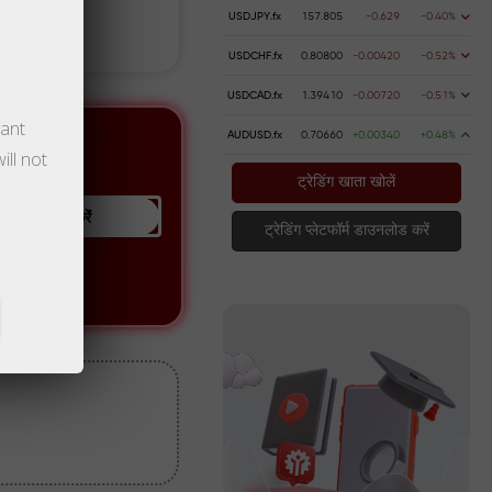
USDJPY.fx
157.805
-0.629
-0.40%
पैसे जमा क
USDCHF.fx
0.80800
-0.00420
-0.52%
USDCAD.fx
1.39410
-0.00720
-0.51%
vant
AUDUSD.fx
0.70660
+0.00340
+0.48%
ill not
ट्रेडिंग खाता खोलें
खाता पंजीकृत करेंं
ट्रेडिंग प्लेटफॉर्म डाउनलोड करें