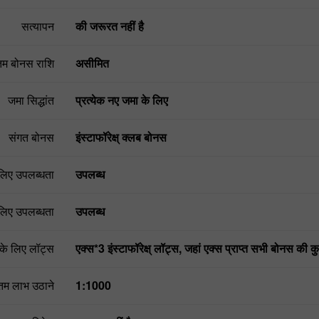
सत्यापन
की जरूरत नहीं है
म बोनस राशि
असीमित
जमा सिद्धांत
प्रत्येक नए जमा के लिए
संगत बोनस
इंस्टाफॉरेक्ष् क्लब बोनस
 लिए उपलब्धता
उपलब्ध
लिए उपलब्धता
उपलब्ध
के लिए लॉट्स
एक्स*3 इंस्टाफॉरेक्ष् लॉट्स, जहां एक्स प्राप्त सभी बोनस की क
एक डेमो खाता खोलें
एक असली खाता खोलें
म लाभ उठाने
1:1000
खोलें
खोलें