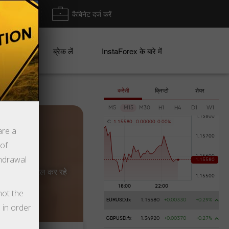
ा/ निकासी
कैबिनेट दर्ज करें
ान
ब्रेक लें
InstaForex के बारे में
करेंसी
क्रिप्टो
शेयर
M5
M15
M30
H1
H4
D1
W1
C
1
.
1
5
5
8
0
0
.
0
0
0
0
0
0
.
0
0
%
are a
 of
thdrawal
्रियाओं को सरल कर रहे
not the
EURUSD.fx
1.15580
+0.00330
+0.29%
 in order
GBPUSD.fx
1.34920
+0.00370
+0.27%