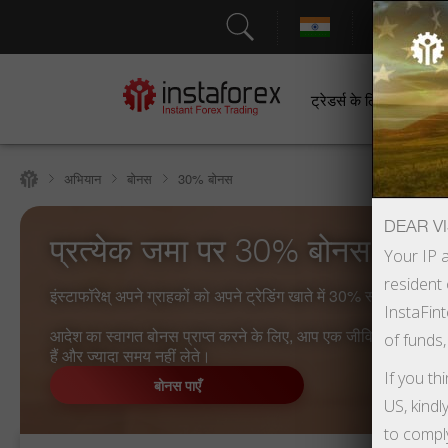
सहायत
ट्रेडर्स के लिए
श
अभियान
बोनस
30% बोनस
DEAR VI
प्रत्येक जमा पर 30% बोनस
Your IP a
resident 
इंस्टाफॉरेक्ष् अपने ग्राहकों को अपने ट्रेडिंग खाते में 30% स्वागत ब
InstaFint
आदेश का स्वागत बोनस प्राप्त करने के लिए, आप एक जीवित ट्रेडिंग 
of funds,
हैं और ज्यादा समय नहीं लेते।
If you th
बोनस पाएँ
US, kindl
to compl