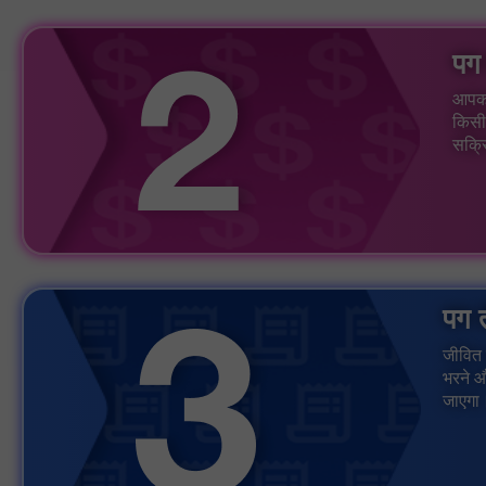
पग
आपका
किसी 
सक्र
पग 
जीवित
भरने औ
जाएगा।