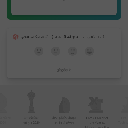
इंस्टाफॉरेक्स ग्रेट रेस
मार्जिन ट्रेडिंग
कृपया इस पेज पर दी गई जानकारी की गुणवत्ता का मूल्यांकन करें
FX-1 रैली
रियल स्कैलपिंग
फ़ीडबैक दें
लकी ट्रेडर्स
बसे सक्रिय
बेस्ट एफिलिएट
मोस्ट इनोवेटिव मोबाइल
Forex Broker of
Best
 2020
प्रोग्राम 2020
ट्रेडिंग एप्लिकेशन
the Year at
Techno
Money Expo Abu