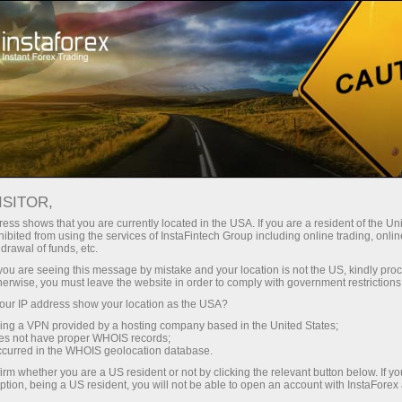
नए लोग
ISITOR,
नए लोग
ess shows that you are currently located in the USA. If you are a resident of the Uni
ibited from using the services of InstaFintech Group including online trading, online
drawal of funds, etc.
यह वेबपेज उन लोगों के लिए बहुत रुचिकर होगा जिन्होंने
k you are seeing this message by mistake and your location is not the US, kindly pro
ऑनलाइन ट्रेडिंग शुरू करने का फैसला किया है और वित्त की
herwise, you must leave the website in order to comply with government restrictions
दुनिया की यात्रा शुरू कर रहे हैं। याद रखें कि पेशेवर और
ur IP address show your location as the USA?
सफल ट्रेडर्स भी कभी आपकी तरह नए थे। उन्होंने ज़ीरो से
sing a VPN provided by a hosting company based in the United States;
बाजार की मूल बातों को सीखना शुरू किया। सौभाग्य से, हमने
oes not have proper WHOIS records;
occurred in the WHOIS geolocation database.
आपके लिए इस कार्य को सरल बना दिया है और एक
सुविधाजनक और आसानी से पढ़े जाने वाले प्रारूप में सबसे
irm whether you are a US resident or not by clicking the relevant button below. If y
ption, being a US resident, you will not be able to open an account with InstaForex
उपयोगी सामग्री एकत्र की है।