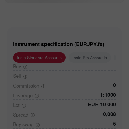
Instrument specification (EURJPY.fx)
Insta.Standard Accounts
Insta.Pro Accounts
Insta
Buy
Sell
0
Commission
1:1000
Leverage
EUR 10 000
Lot
0,008
Spread
5
Buy
swap