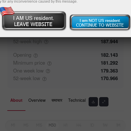
y for any inconvenience caused by this message.
Closing
182.144
Maximum
price
182.687
One week
high
185.157
52-week
high
187.944
Opening
182.143
Minimum
price
181.292
One week
low
179.363
52-week
low
170.966
About
Overview
समाचार
Technical
M1
M5
M15
M30
H1
H4
1D
1W
1M