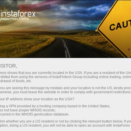
ट्रेडर्स के लिए
ट्रेडिंग शर्तें
ट्रेडिंग इंस्ट्रूमेंट्स
EURJPY.FX
ISITOR,
EURJPY.fx
ess shows that you are currently located in the USA. If you are a resident of the Uni
ibited from using the services of InstaFintech Group including online trading, online
drawal of funds, etc.
k you are seeing this message by mistake and your location is not the US, kindly pro
182.523
(
%)
07 Aug 2026 20:59
herwise, you must leave the website in order to comply with government restrictions
ur IP address show your location as the USA?
Buy
Sell
sing a VPN provided by a hosting company based in the United States;
oes not have proper WHOIS records;
182.523
182.258
occurred in the WHOIS geolocation database.
irm whether you are a US resident or not by clicking the relevant button below. If y
ption, being a US resident, you will not be able to open an account with InstaForex
50%
Traders' feedback
50%