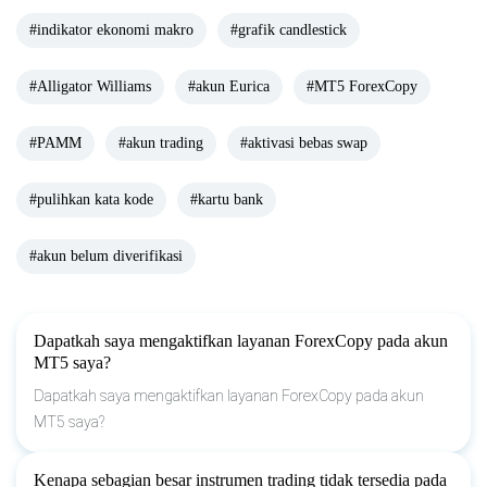
#indikator ekonomi makro
#grafik candlestick
#Alligator Williams
#akun Eurica
#MT5 ForexCopy
#PAMM
#akun trading
#aktivasi bebas swap
#pulihkan kata kode
#kartu bank
#akun belum diverifikasi
Dapatkah saya mengaktifkan layanan ForexCopy pada akun
MT5 saya?
Dapatkah saya mengaktifkan layanan ForexCopy pada akun
MT5 saya?
Kenapa sebagian besar instrumen trading tidak tersedia pada