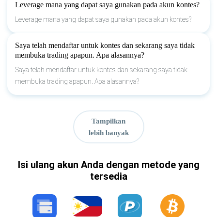
Leverage mana yang dapat saya gunakan pada akun kontes?
Leverage mana yang dapat saya gunakan pada akun kontes?
Saya telah mendaftar untuk kontes dan sekarang saya tidak
membuka trading apapun. Apa alasannya?
Saya telah mendaftar untuk kontes dan sekarang saya tidak
membuka trading apapun. Apa alasannya?
Tampilkan
lebih banyak
Isi ulang akun Anda dengan metode yang
tersedia