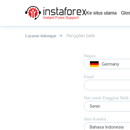
Ke situs utama
Glo
Panggilan balik
Layanan dukungan
Negara
Germany
Email
Hari untuk Panggilan Balik
Senin
Jenis Koneksi
Bahasa Indonesia