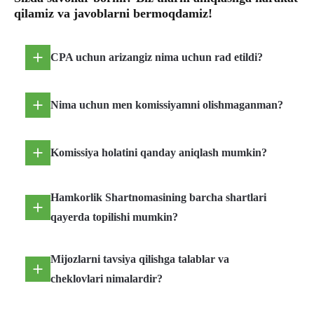
qilamiz va javoblarni bermoqdamiz!
CPA uchun arizangiz nima uchun rad etildi?
Nima uchun men komissiyamni olishmaganman?
Komissiya holatini qanday aniqlash mumkin?
Hamkorlik Shartnomasining barcha shartlari
qayerda topilishi mumkin?
Mijozlarni tavsiya qilishga talablar va
cheklovlari nimalardir?