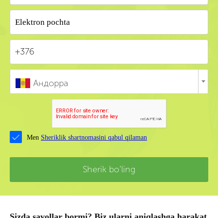
Андорра
Men
Sheriklik shartnomasini qabul qilaman
Sherik bo‘ling
Sizda savollar bormi? Biz ularni aniqlashga harakat