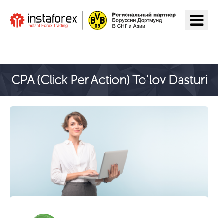
ИнстаФорекс ga o'tish
CPA (Click Per Action) To’lov Dasturi