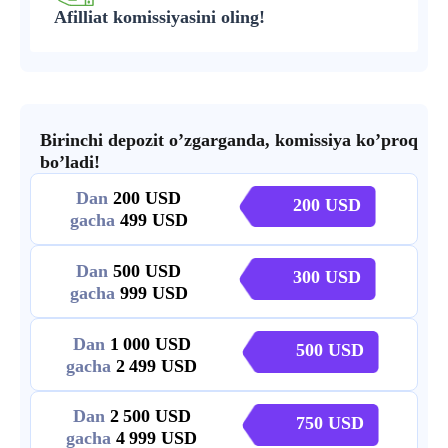
Afilliat komissiyasini oling!
Birinchi depozit o’zgarganda, komissiya ko’proq
bo’ladi!
Dan
200
200
gacha
499
Dan
500
300
gacha
999
Dan
1 000
500
gacha
2 499
Dan
2 500
750
gacha
4 999