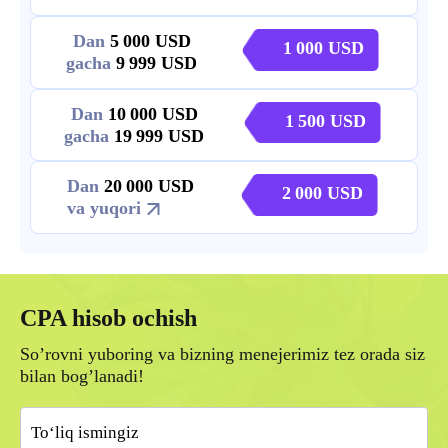
Dan
5 000
1 000
gacha
9 999
Dan
10 000
1 500
gacha
19 999
Dan
20 000
2 000
va yuqori
CPA hisob ochish
So’rovni yuboring va bizning menejerimiz tez orada siz
bilan bog’lanadi!