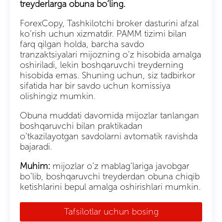
treyderlarga obuna bo’ling.
ForexCopy, Tashkilotchi broker dasturini afzal
ko’rish uchun xizmatdir. PAMM tizimi bilan
farq qilgan holda, barcha savdo
tranzaktsiyalari mijozning o’z hisobida amalga
oshiriladi, lekin boshqaruvchi treyderning
hisobida emas. Shuning uchun, siz tadbirkor
sifatida har bir savdo uchun komissiya
olishingiz mumkin.
Obuna muddati davomida mijozlar tanlangan
boshqaruvchi bilan praktikadan
o’tkazilayotgan savdolarni avtomatik ravishda
bajaradi.
Muhim:
mijozlar o’z mablag’lariga javobgar
bo’lib, boshqaruvchi treyderdan obuna chiqib
ketishlarini bepul amalga oshirishlari mumkin.
Tafsilotlar uchun bosing