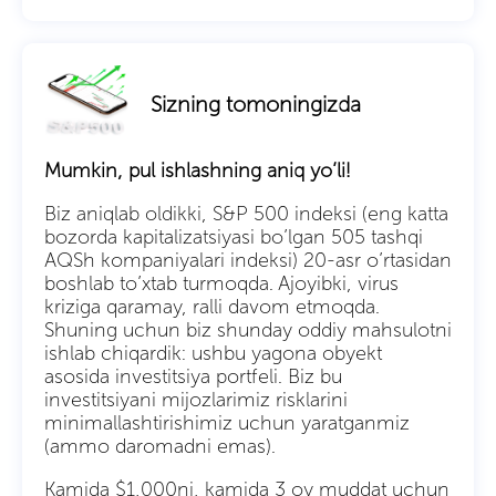
Sizning tomoningizda
Mumkin, pul ishlashning aniq yo’li!
Biz aniqlab oldikki, S&P 500 indeksi (eng katta
bozorda kapitalizatsiyasi bo’lgan 505 tashqi
AQSh kompaniyalari indeksi) 20-asr o’rtasidan
boshlab to’xtab turmoqda. Ajoyibki, virus
kriziga qaramay, ralli davom etmoqda.
Shuning uchun biz shunday oddiy mahsulotni
ishlab chiqardik: ushbu yagona obyekt
asosida investitsiya portfeli. Biz bu
investitsiyani mijozlarimiz risklarini
minimallashtirishimiz uchun yaratganmiz
(ammo daromadni emas).
Kamida $1,000ni, kamida 3 oy muddat uchun