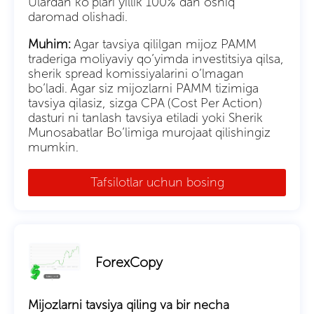
Ulardan ko’plari yillik 100% dan oshiq
daromad olishadi.
Muhim:
Agar tavsiya qililgan mijoz PAMM
traderiga moliyaviy qo’yimda investitsiya qilsa,
sherik spread komissiyalarini o’lmagan
bo’ladi. Agar siz mijozlarni PAMM tizimiga
tavsiya qilasiz, sizga CPA (Cost Per Action)
dasturi ni tanlash tavsiya etiladi yoki Sherik
Munosabatlar Bo’limiga murojaat qilishingiz
mumkin.
Tafsilotlar uchun bosing
ForexCopy
Mijozlarni tavsiya qiling va bir necha