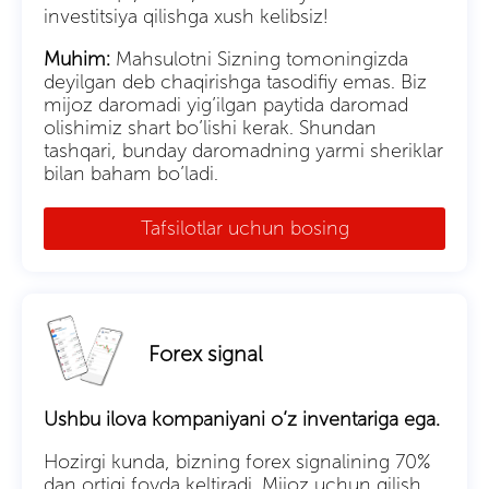
investitsiya qilishga xush kelibsiz!
Muhim:
Mahsulotni Sizning tomoningizda
deyilgan deb chaqirishga tasodifiy emas. Biz
mijoz daromadi yig’ilgan paytida daromad
olishimiz shart bo’lishi kerak. Shundan
tashqari, bunday daromadning yarmi sheriklar
bilan baham bo’ladi.
Tafsilotlar uchun bosing
Forex signal
Ushbu ilova kompaniyani o’z inventariga ega.
Hozirgi kunda, bizning forex signalining 70%
dan ortiqi foyda keltiradi. Mijoz uchun qilish