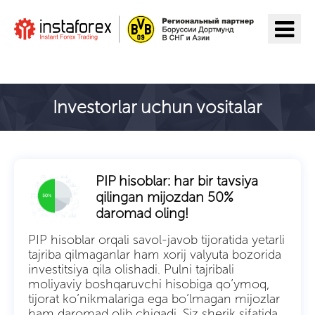
ИнстаФорекс ga o'tish
Investorlar uchun vositalar
PIP hisoblar: har bir tavsiya
qilingan mijozdan 50%
daromad oling!
PIP hisoblar orqali savol-javob tijoratida yetarli
tajriba qilmaganlar ham xorij valyuta bozorida
investitsiya qila olishadi. Pulni tajribali
moliyaviy boshqaruvchi hisobiga qo’ymoq,
tijorat ko’nikmalariga ega bo’lmagan mijozlar
ham daromad olib chiqadi. Siz sherik sifatida