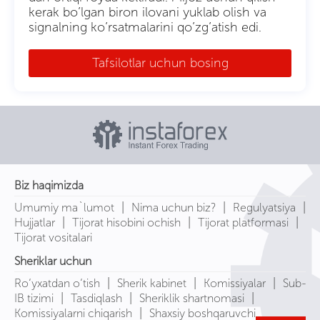
kerak bo’lgan biron ilovani yuklab olish va
signalning ko’rsatmalarini qo’zg’atish edi.
Tafsilotlar uchun bosing
Biz haqimizda
|
|
|
Umumiy ma`lumot
Nima uchun biz?
Regulyatsiya
|
|
|
Hujjatlar
Tijorat hisobini ochish
Tijorat platformasi
Tijorat vositalari
Sheriklar uchun
|
|
|
Ro‘yxatdan o‘tish
Sherik kabinet
Komissiyalar
Sub-
|
|
|
IB tizimi
Tasdiqlash
Sheriklik shartnomasi
|
Komissiyalarni chiqarish
Shaxsiy boshqaruvchi