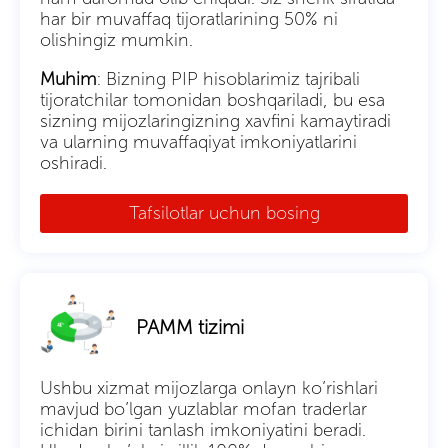
har bir muvaffaq tijoratlarining 50% ni
olishingiz mumkin.
Muhim
: Bizning PIP hisoblarimiz tajribali
tijoratchilar tomonidan boshqariladi, bu esa
sizning mijozlaringizning xavfini kamaytiradi
va ularning muvaffaqiyat imkoniyatlarini
oshiradi.
Tafsilotlar uchun bosing
PAMM tizimi
Ushbu xizmat mijozlarga onlayn ko’rishlari
mavjud bo’lgan yuzlablar mofan traderlar
ichidan birini tanlash imkoniyatini beradi.