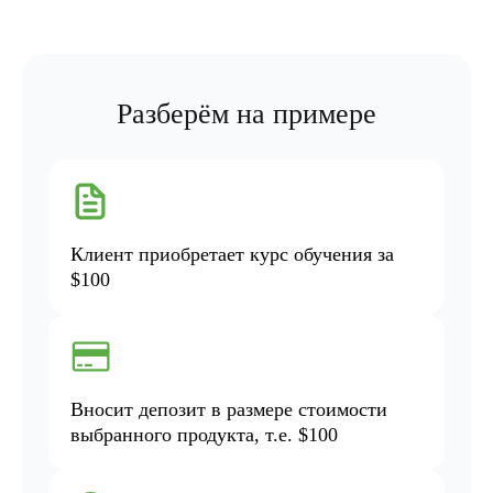
Разберём на примере
Клиент приобретает курс обучения за
$100
Вносит депозит в размере стоимости
выбранного продукта, т.е. $100