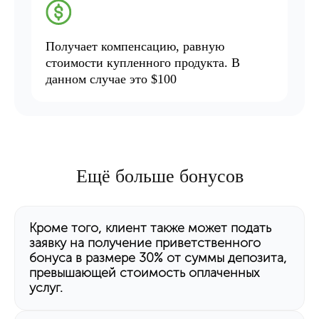
Получает компенсацию, равную
стоимости купленного продукта. В
данном случае это $100
Ещё больше бонусов
Кроме того, клиент также может подать
заявку на получение приветственного
бонуса в размере 30% от суммы депозита,
превышающей стоимость оплаченных
услуг.