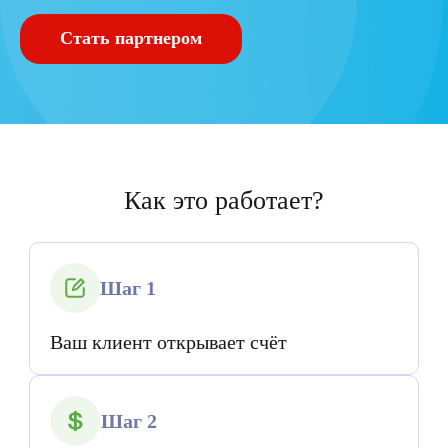
Стать партнером
Как это работает?
Шаг 1
Ваш клиент открывает счёт
Шаг 2