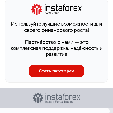
Используйте лучшие возможности для
своего финансового роста!
Партнёрство с нами — это
комплексная поддержка, надёжность и
развитие
Стать партнером