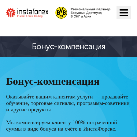
ИнстаФорекс ga o'tish
Бонус-компенсация
Бонус-компенсация
Оказывайте вашим клиентам услуги — продавайте
обучение, торговые сигналы, программы-советники
и другие продукты.
Мы компенсируем клиенту 100% потраченной
суммы в виде бонуса на счёте в ИнстаФорекс.