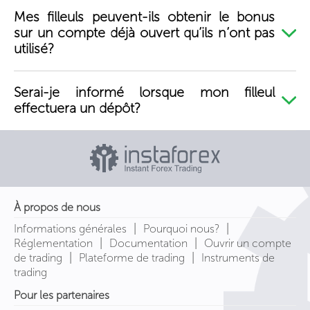
Mes filleuls peuvent-ils obtenir le bonus
sur un compte déjà ouvert qu’ils n’ont pas
utilisé?
Serai-je informé lorsque mon filleul
effectuera un dépôt?
À propos de nous
|
|
Informations générales
Pourquoi nous?
|
|
Réglementation
Documentation
Ouvrir un compte
|
|
de trading
Plateforme de trading
Instruments de
trading
Pour les partenaires