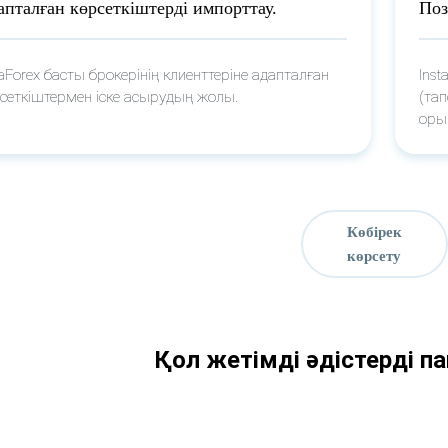
апталған көрсеткіштерді импорттау.
Поз
taForex басты брокерінің клиенттеріне адапталған
Inst
сеткіштермен іске асырудың жолы.
(та
оры
Көбірек
көрсету
Қол жетімді әдістерді п