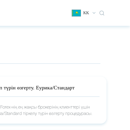
KK
п түрін өзгерту. Еурика/Стандарт
aForex-нің ең жақсы брокерінің клиенттері үшін
ca/Standard тіркелу түрін өзгерту процедурасы.