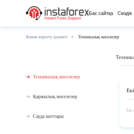
Бас сайтқа
Сөздік
Көмек көрсету қызметі
Техникалық мәселелер
Техник
Техникалық мәселелер
Ек
Қаржылық мәселелер
Екі
Сауда шоттары