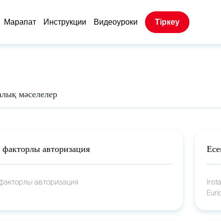
Марапат
Инструкции
Видеоуроки
Тіркеу
алық мәселелер
і факторлы авторизация
Есе
 факторлы авторизация
Inst
Euri