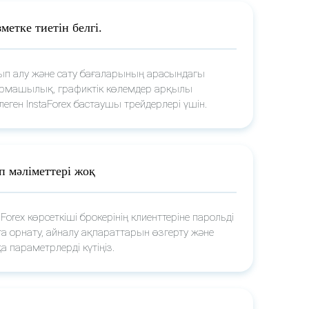
метке тиетін белгі.
ып алу және сату бағаларының арасындагы
рмашылық, графиктік көлемдер арқылы
леген InstaForex бастаушы трейдерлері үшін.
п мәліметтері жоқ
aForex көрсеткіші брокерінің клиенттеріне парольді
та орнату, айналу ақпараттарын өзгерту және
а параметрлерді күтіңіз.