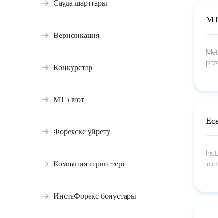
Сауда шарттары
MT
Верификация
Met
pro
Конкурстар
МТ5 шот
Ес
Форекске үйрету
Ins
Компания сервистері
тар
ИнстаФорекс бонустары