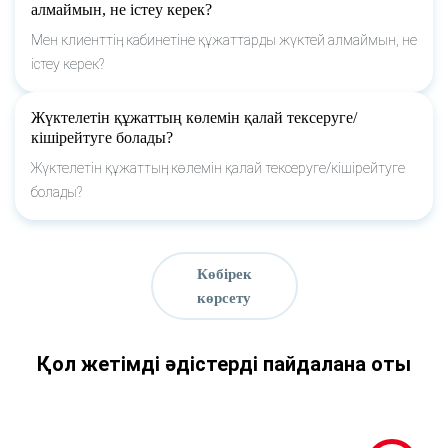
алмаймын, не істеу керек?
Мен клиенттің кабинетіне құжаттарды жүктей алмаймын, не
істеу керек?
Жүктелетін құжаттың көлемін қалай тексеруге/
кішірейтуге болады?
Жүктелетін құжаттың көлемін қалай тексеруге/кішірейтуге
болады?
Көбірек
көрсету
Қол жетімді әдістерді пайдалана оты