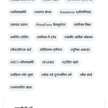
#फॉरेक्सकॉपी
#स्वागत बोनस
#instaforex प्रतियोगिताएं
#फ़ायदा उठाना
#InstaForex कैलकुलेटर
#फॉरेक्स शिक्षा
#मार्जिन ट्रेडिंग
#फॉरेक्स में ट्रेड
#समष्टि आर्थिक संकेतक
#कैंडलस्टिक चार्ट
#विलियम्स एलीगेटर
#यूरिका अकाउंट
#MT5 फॉरेक्सकॉपी
#PAMM
#ट्रेडिंग खाते
#सक्रिय स्वैप मुक्त
#कोड वर्ड पुनर्स्थापित करें
#बैंक कार्ड
#असत्यापित खाता