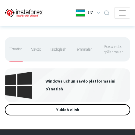
UZ
Forex video
O‘rnatish
Savdo
Tasdiqlash
Terminalar
qo‘llanmalar
Windows uchun savdo platformasini
o‘rnatish
Yuklab olish