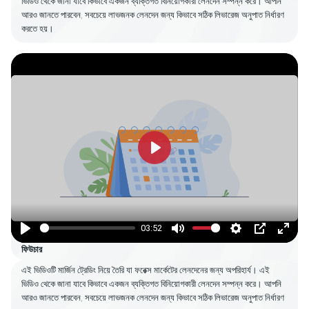
ভিডিও থেকে জানা যাবে কিভাবে একজন ব্যক্তিগত বিনিয়োগকারী লেনদেন সম্পন্ন করে। আপনি
আরও জানতে পারবেন, সবচেয়ে লাভজনক লেনদেন জন্য কিভাবে সঠিক লিভারেজ অনুপাত নির্ধারণ
করতে হয়।
Play
03:52
Play
Mute
Settings
PIP
Enter
ফিউচার
fulls
এই ভিডিওটি মার্জিন ট্রেডিং নিয়ে তৈরি যা ফরেক্স মার্কেটের লেনদেনের জন্য অপরিহার্য। এই
ভিডিও থেকে জানা যাবে কিভাবে একজন ব্যক্তিগত বিনিয়োগকারী লেনদেন সম্পন্ন করে। আপনি
আরও জানতে পারবেন, সবচেয়ে লাভজনক লেনদেন জন্য কিভাবে সঠিক লিভারেজ অনুপাত নির্ধারণ