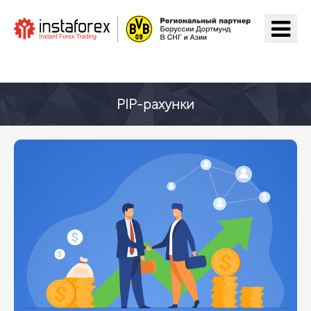
Перейти на ІнстаФорекс
PIP-рахунки