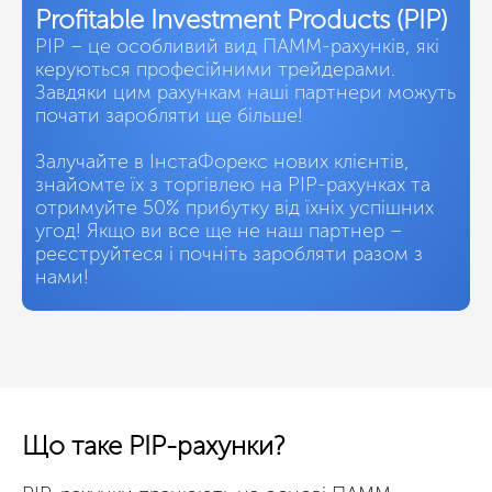
Profitable Investment Products (PIP)
PIP – це особливий вид ПАММ-рахунків, які
керуються професійними трейдерами.
Завдяки цим рахункам наші партнери можуть
почати заробляти ще більше!
Залучайте в ІнстаФорекс нових клієнтів,
знайомте їх з торгівлею на PIP-рахунках та
отримуйте 50% прибутку від їхніх успішних
угод! Якщо ви все ще не наш партнер –
реєструйтеся і почніть заробляти разом з
нами!
Що таке PIP-рахунки?