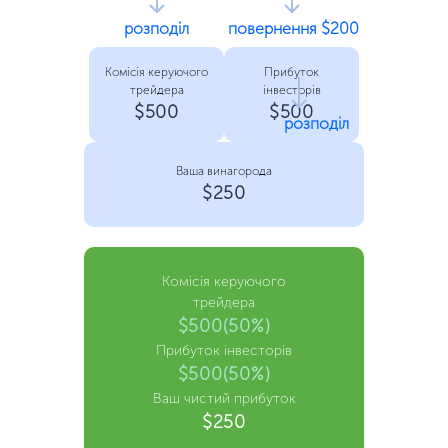
розподіл
повернення $200
Комісія керуючого
Прибуток
трейдера
інвесторів
$500
$500
розподіл
Ваша винагорода
$250
Комісія керуючого
трейдера
$500(50%)
Прибуток інвесторів
$500(50%)
Ваш чистий прибуток
$250