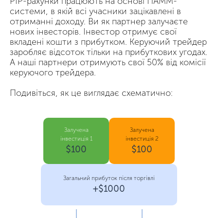
PIP-рахунки працюють на основі ПАММ-
системи, в якій всі учасники зацікавлені в
отриманні доходу. Ви як партнер залучаєте
нових інвесторів. Інвестор отримує свої
вкладені кошти з прибутком. Керуючий трейдер
заробляє відсоток тільки на прибуткових угодах.
А наші партнери отримують свої 50% від комісії
керуючого трейдера.
Подивіться, як це виглядає схематично:
Залучена
Залучена
інвестиція 1
інвестиція 2
$100
$100
Загальний прибуток після торгівлі
+$1000