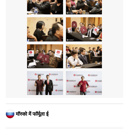
मॉस्को में फॉर्मूला ई